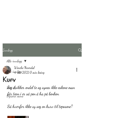
wenchesliv
Livserfaringer, livet
Innlegg
Alle innlegg
Wenche Neverdal
Alle innlegg
4. okt. 2021
0 min lesing
Kurv
Hobby
Jeg drikker endel te og synes ikke eskene man 
Mitt liv
får teen i er så pen å ha på benken.
Dyrene mine
Så hvorfor ikke sy seg en kurv til teposene?