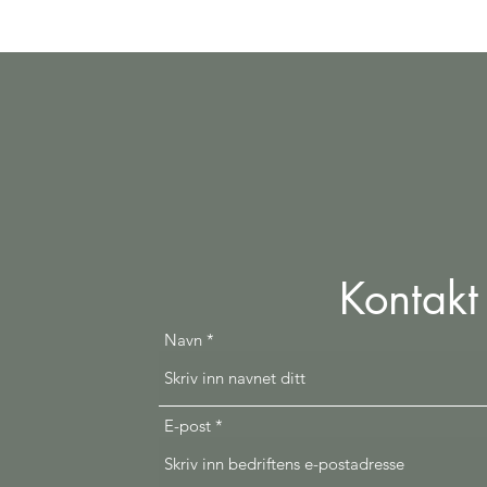
Kontakt
Navn
E-post