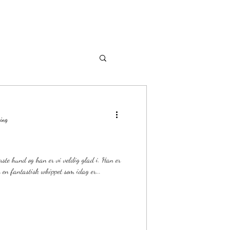
sing
rste hund og han er vi veldig glad i. Han er
en fantastisk whippet som idag er...