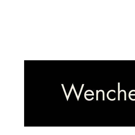
wenchesliv
Livserfaringer, livet
Wenche'